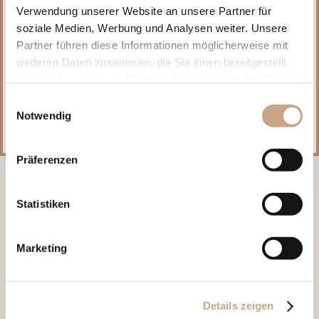
Verwendung unserer Website an unsere Partner für
soziale Medien, Werbung und Analysen weiter. Unsere
Komfort, Entspannung und einzigartigen
Partner führen diese Informationen möglicherweise mit
Luxus
weiteren Daten zusammen, die Sie ihnen bereitgestellt
haben oder die sie im Rahmen Ihrer Nutzung der Dienste
Alle Suiten verfügen über einen atemberaubenden Meerblick und
gesammelt haben.
Einwilligungsauswahl
offene Räume, die auf eine natürliche Art ineinanderfließen, um
Komfort, Entspannung und einzigartigen Luxus anzubieten.
Notwendig
Präferenzen
Statistiken
Marketing
Details zeigen