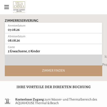
ZIMMERRESERVIERUNG
Anreisedatum
07.08.26
Abreisedatum
08.08.26
Gäste
2 Erwachsene, 0 Kinder
I
Pr
ZIMMER FINDEN
IHRE VORTEILE DER DIREKTEN BUCHUNG
Kostenloser Zugang
zum Wasser- und Thermalbereich des
AQUAHOUSE Thermal & Beach