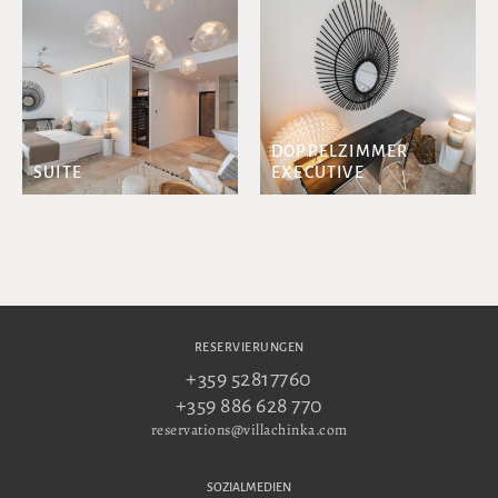
DOPPELZIMMER
SUITE
EXECUTIVE
RESERVIERUNGEN
+359 52817760
+359 886 628 770
reservations@villachinka.com
SOZIALMEDIEN