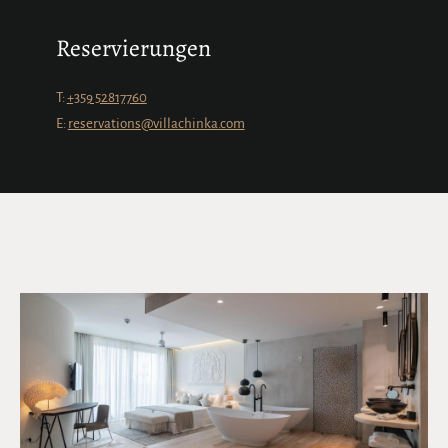
Reservierungen
T:
+359 52817760
E:
reservations@villachinka.com