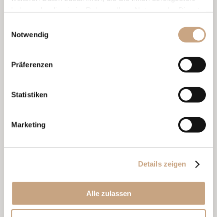
Die Superior Suite besteht aus 2 separaten Zimmern – 1 Suite
haben oder die sie im Rahmen Ihrer Nutzung der Dienste
und 1 exklusives Doppelzimmer mit separaten Betten, – um
gesammelt haben.
ihnen noch mehr Raum für einen unvergesslichen Urlaub an
Einwilligungsauswahl
der Meeresküste zu verschaffen.
Notwendig
Ausstattung und Service – zu ergänzen
Präferenzen
Großes Doppelbett
Zweites Zweibettzimmer
Balkon mit Premium-Meerblick
Statistiken
Minibar
Luxuriöse Badewanne und separate Dusche
Luxuriöse Toilettenartikel
Komfortabler Arbeitsplatz
Marketing
Kaffeemaschine
Haartrockner
Bademäntel und Hausschuhe
Unterkunft:
bis zu 4 Erwachsene
Details zeigen
Richtlinien für Kinder
: Gäste unter 18 Jahren werden nicht
untergebracht.
Alle zulassen