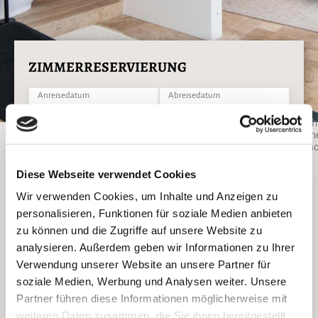
ZIMMERRESERVIERUNG
Anreisedatum
Abreisedatum
09.08.26
10.08.26
Ich 
Gäste
ein
2 Erwachsene, 0 Kinder
Promo
ZIMMER FINDEN
Diese Webseite verwendet Cookies
Wir verwenden Cookies, um Inhalte und Anzeigen zu
personalisieren, Funktionen für soziale Medien anbieten
Superior Suite
zu können und die Zugriffe auf unsere Website zu
analysieren. Außerdem geben wir Informationen zu Ihrer
Verwendung unserer Website an unsere Partner für
soziale Medien, Werbung und Analysen weiter. Unsere
Genießen Sie das schöne Meerpanorama von ihrer persönlichen
Partner führen diese Informationen möglicherweise mit
prachtvollen Festung.
weiteren Daten zusammen, die Sie ihnen bereitgestellt